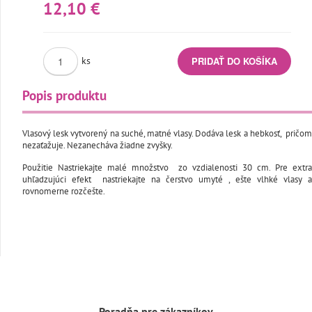
12,10 €
ks
Popis produktu
Vlasový lesk vytvorený na suché, matné vlasy. Dodáva lesk a hebkosť, pričom
nezaťažuje. Nezanecháva žiadne zvyšky.
Použitie Nastriekajte malé množstvo zo vzdialenosti 30 cm. Pre extra
uhľadzujúci efekt nastriekajte na čerstvo umyté , ešte vlhké vlasy a
rovnomerne rozčešte.
Poradňa pre zákazníkov