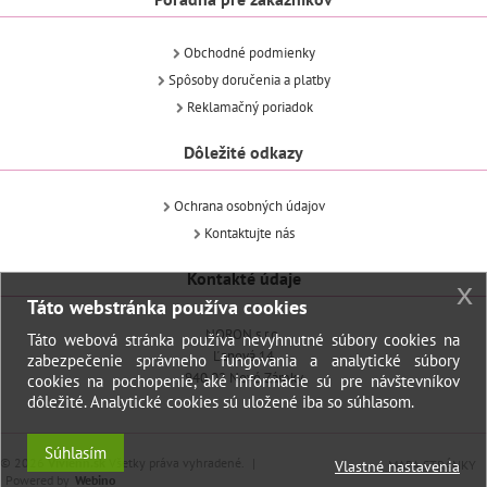
Obchodné podmienky
Spôsoby doručenia a platby
Reklamačný poriadok
Dôležité odkazy
Ochrana osobných údajov
Kontaktujte nás
Kontakté údaje
x
Táto webstránka používa cookies
NORON s.r.o.
Táto webová stránka používa nevyhnutné súbory cookies na
Ľanová 14
zabezpečenie správneho fungovania a analytické súbory
940 02 Nové Zámky
cookies na pochopenie, aké informácie sú pre návštevníkov
dôležité. Analytické cookies sú uložené iba so súhlasom.
Súhlasím
©
2026
Vivienn.sk
Všetky práva vyhradené.
Vlastné nastavenia
MAPA STRÁNKY
Powered by
Webino