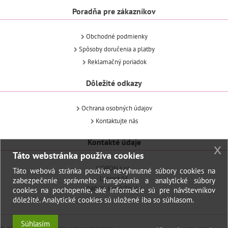
Poradňa pre zákazníkov
Obchodné podmienky
Spôsoby doručenia a platby
Reklamačný poriadok
Dôležité odkazy
Ochrana osobných údajov
Kontaktujte nás
Kontakté údaje
x
Táto webstránka používa cookies
NORON s.r.o.
Táto webová stránka používa nevyhnutné súbory cookies na
Ľanová 14
zabezpečenie správneho fungovania a analytické súbory
940 02 Nové Zámky
cookies na pochopenie, aké informácie sú pre návštevníkov
dôležité. Analytické cookies sú uložené iba so súhlasom.
Súhlasím